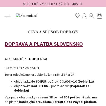
🍦 LETNÝ VÝPREDAJ AŽ DO -𝟒𝟎% 🌞
CENA A SPÔSOB DOPRAVY
DOPRAVA A PLATBA SLOVENSKO
GLS KURIÉR - DOBIERKA
PREVEZMEM = ZAPLATÍM
Tovar odosielame na dobierku len v rámci SR a ČR
objednávka
do 80 EUR
: poštovné
3,60€ +1€ (Dobierka)
objednávka
nad 80 EUR
: poštovné
1€ (Poplatok za
dobierku)
V prípade objednávky na území SR je nad
80€
poštovné zdarma
,
pri platbe
bankovým prevodom, kartou alebo Paypal platbou.