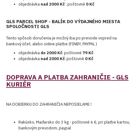
objednávka
nad 2000 Kč
: poštovné
0 Kč
GLS PARCEL SHOP - BALÍK DO VÝDAJNÉHO MIESTA
SPOLOČNOSTI GLS
Tento spôsob doručenia je možný iba po prevode vopred na
bankový účet, alebo online platbe (FINBY, PAYPAL )
objednávka
do 2000 Kč
: poštovné
79 Kč
objednávka
nad 2000 Kč
: poštovné
0 Kč
DOPRAVA A PLATBA ZAHRANIČIE - GLS
KURIÉR
NA DOBIERKU DO ZAHRANIČIA NEPOSIELAME !
Rakúsko, Maďarsko do 3 kg - poštovné 6 €, pri platbe kartou,
bankovým prevodom, paypal