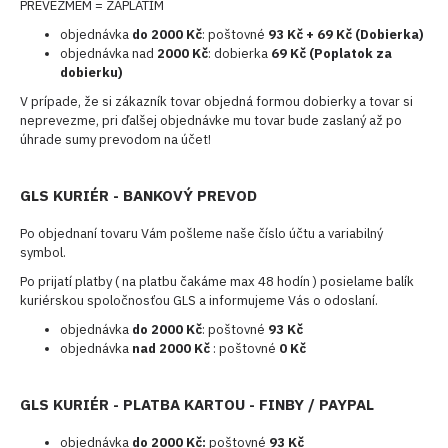
PREVEZMEM = ZAPLATÍM
objednávka
do 2000 Kč
: poštovné
93 Kč + 69 Kč (Dobierka)
objednávka nad
2000 Kč
: dobierka
69 Kč (Poplatok za
dobierku)
V prípade, že si zákazník tovar objedná formou dobierky a tovar si
neprevezme, pri ďalšej objednávke mu tovar bude zaslaný až po
úhrade sumy prevodom na účet!
GLS KURIÉR - BANKOVÝ PREVOD
Po objednaní tovaru Vám pošleme naše číslo účtu a variabilný
symbol.
Po prijatí platby ( na platbu čakáme max 48 hodín ) posielame balík
kuriérskou spoločnosťou GLS a informujeme Vás o odoslaní.
objednávka
do 2000 Kč
: poštovné
93 Kč
objednávka
nad 2000 Kč
: poštovné
0 Kč
GLS KURIÉR - PLATBA KARTOU - FINBY / PAYPAL
objednávka
do 2000 Kč:
poštovné
93 Kč