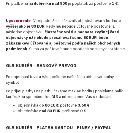
Pri platbe na na
dobierku nad 80€
je poplatok za poštovné
1 €.
Upozornenie
: V prípade, že si zákazník objedná tovar v hodnote
vyššej ako je 80 EUR
, kedy mu nebude účtované poštovné, a
následne objednávku
čiastočne vráti a hodnota zvyšnej časti
objednávky už nebude presahovať sumu 80 EUR
,
bude
zákazníkovi účtované aj poštovné podľa našich obchodných
podmienok
. Suma za poštovné bude odrátaná od sumy na vrátenie.
GLS KURIÉR - BANKOVÝ PREVOD
Po objednaní tovaru Vám pošleme naše číslo účtu a variabilný
symbol.
Po prijatí platby ( na platbu čakáme max 48 hodín ) posielame balík
kuriérskou spoločnosťou GLS a informujeme Vás o odoslaní.
objednávka
do 80 EUR
: poštovné
3,60 €
objednávka
nad 80 EUR
: poštovné
0 €
GLS KURIÉR - PLATBA KARTOU - FINBY / PAYPAL