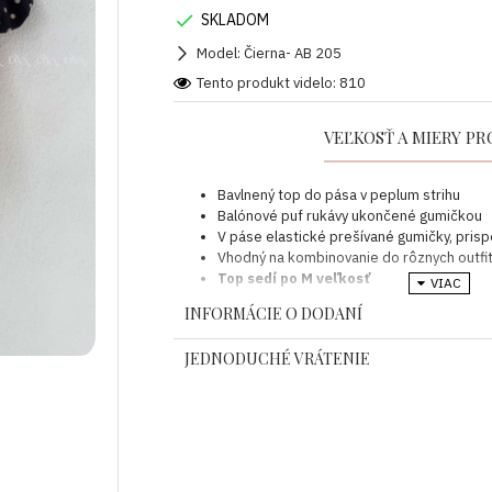
SKLADOM
Model:
Čierna- AB 205
Tento produkt videlo: 810
VEĽKOSŤ A MIERY P
Bavlnený top do pása v peplum strihu
Balónové puf rukávy ukončené gumičkou
V páse elastické prešívané gumičky, pris
Vhodný na kombinovanie do rôznych outfi
Top sedí po M veľkosť
Modelka má 174 cm a 57 kg bežne nosí v
INFORMÁCIE O DODANÍ
VEĽKOSŤ
DĹŽKA
JEDNODUCHÉ VRÁTENIE
UNI
54 cm
Pokyny k rozmerom:
Predtým než si objednáte svoj kúsok venujte 
vyššie.
Ak si nie ste istý vhodnou veľkosťou pre Vás, ria