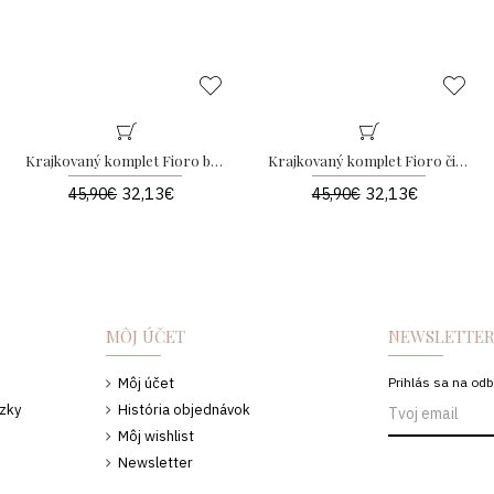
Krajkovaný komplet Fioro biely AB 256
Krajkovaný komplet Fioro čierny AB 256
32,13€
32,13€
45,90€
45,90€
MÔJ ÚČET
NEWSLETTE
Môj účet
Prihlás sa na odb
ázky
História objednávok
u
Môj wishlist
Newsletter