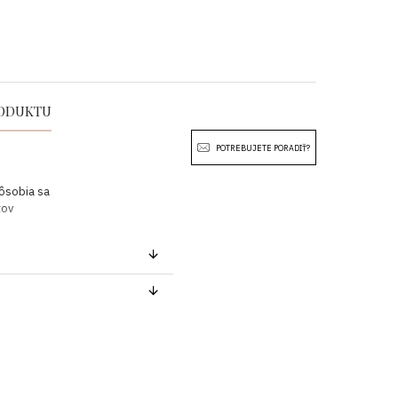
RODUKTU
POTREBUJETE PORADIŤ?
pôsobia sa
tov
eľkosť M
HRUDNÍK
2 x 50-54 cm
pozornosť rozmerom uvedeným
ďte sa pokynmi, ako sa čo