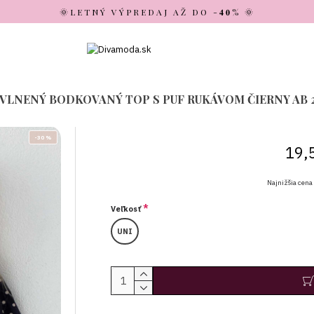
🌞LETNÝ VÝPREDAJ AŽ DO -𝟒𝟎% 🌞
VLNENÝ BODKOVANÝ TOP S PUF RUKÁVOM ČIERNY AB 
-30 %
19,
Najnižšia cena
Veľkosť
UNI