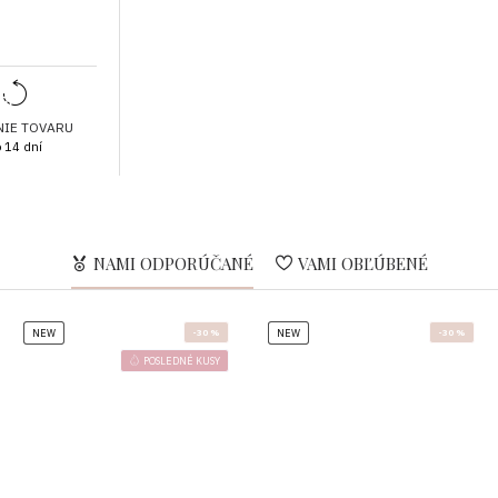
najlepšie trafiť do vašej veľkosti. Predídete tý
tovaru.
Vezmite z Vášho šatníka produkt, ktorý sa
tento produkt
Položte ho na rovný povrch, natiahnite a v
NIE TOVARU
podpazušia k podpazuší
 14 dní
Zmerajte dĺžku od ramena po spodný okra
Odmerajte šírku pásu, alebo bokov od okr
Rukáv odmerajte od ramena po spodný ok
Prikloňte sa k veľkosti, ktorá sa najviac p
sedí Vám
NAMI ODPORÚČANÉ
VAMI OBĽÚBENÉ
NEW
-30 %
NEW
-30 %
ZLOŽENIE :
97
% bavlna, 3 % elastan
POSLEDNÉ KUSY
KRAJINA PÔVODU
:Taliansko