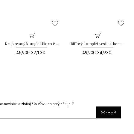
Krajkovaný komplet Fioro čokoládový AB 256
Rifľový komplet vesta + bermudy ružový AB 511
32,13€
34,93€
45,90€
49,90€
R
er noviniek a získaj 𝟓% zľavu na prvý nákup ♡
ODOSLAŤ