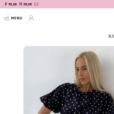
91,1K
35,3K
MENU
BA