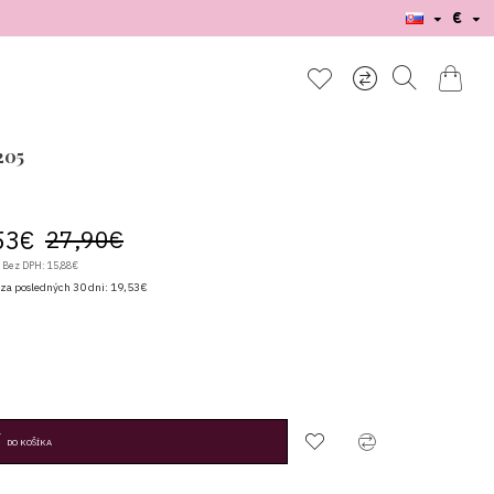
€
205
53€
27,90€
Bez DPH: 15,88€
 za posledných 30 dni: 19,53€
DO KOŠÍKA