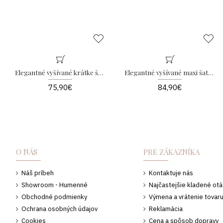
Elegantné vyšívané krátke šaty s kvetmi Tiffany AB 258
Elegantné vyšívané maxi šaty s kvetmi Leona AB 218
75,90€
84,90€
O NÁS
PRE ZÁKAZNÍKA
Náš príbeh
Kontaktuje nás
Showroom - Humenné
Najčastejšie kladené ot
Obchodné podmienky
Výmena a vrátenie tovar
Ochrana osobných údajov
Reklamácia
Cookies
Cena a spôsob dopravy