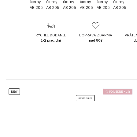
RÝCHLE DODANIE
DOPRAVA ZDARMA
VRÁTE
1-2 prac. dni
nad 80€
do
NEW
POSLEDNÉ KUSY
BESTSELLER