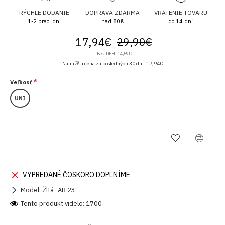
RÝCHLE DODANIE
DOPRAVA ZDARMA
VRÁTENIE TOVARU
1-2 prac. dni
nad 80€
do 14 dní
17,94€
29,90€
Bez DPH: 14,59€
Najnižšia cena za posledných 30 dni: 17,94€
Veľkosť
UNI
VYPREDANÉ ČOSKORO DOPLNÍME
Model:
Žltá- AB 23
Tento produkt videlo: 1700