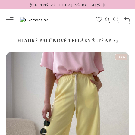
🍦 LETNÝ VÝPREDAJ AŽ DO -𝟒𝟎% 🌞
HLADKÉ BALÓNOVÉ TEPLÁKY ŽLTÉ AB 23
-40 %