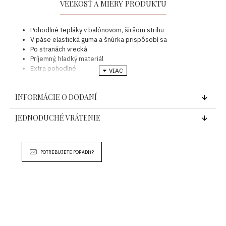
VEĽKOSŤ A MIERY PRODUKTU
Pohodlné tepláky v balónovom, širšom strihu
V páse elastická guma a šnúrka prispôsobí sa
Po stranách vrecká
Príjemný, hladký materiál
Extra pohodlné
Ležérny kúsok
Modelka má 174 cm a 57 kg nosí M veľkosť
INFORMÁCIE O DODANÍ
VEĽKOSŤ
DĹŽKA
PÁS
JEDNODUCHÉ VRÁTENIE
UNI
104 cm
2 x 36-44 cm
Pokyny k rozmerom:
POTREBUJETE PORADIŤ?
Predtým než si objednáte svoj kúsok venujte pozornosť rozmerom
uvedeným vyššie.
Ak si nie ste istý vhodnou veľkosťou pre Vás, riaďte sa pokynmi, ako
sa čo najlepšie trafiť do vašej veľkosti. Predídete tým zbytočným
nákladom na vrátenie tovaru.
Vezmite z Vášho šatníka produkt, ktorý sa najviac strihovo