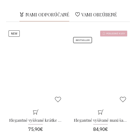
podobá na tento produkt
Položte ho na rovný povrch, natiahnite a v pokoji odmerajte
šírku od podpazušia k podpazuší
NAMI ODPORÚČANÉ
VAMI OBĽÚBENÉ
Zmerajte dĺžku od ramena po spodný okraj
Odmerajte šírku pásu, alebo bokov od okraja k okraju
Rukáv odmerajte od ramena po spodný okraj
NEW
POSLEDNÉ KUSY
Prikloňte sa k veľkosti, ktorá sa najviac približuje Vášmu kúsku
BESTSELLER
v šatníku a sedí Vám
ZLOŽENIE :
48 % polyester, 45% viskóza, 6 % elastan
KRAJINA PÔVODU
: Taliansko
Elegantné vyšívané krátke šaty s kvetmi Tiffany AB 258
Elegantné vyšívané maxi šaty s kvetmi Leona AB 218
75,90€
84,90€