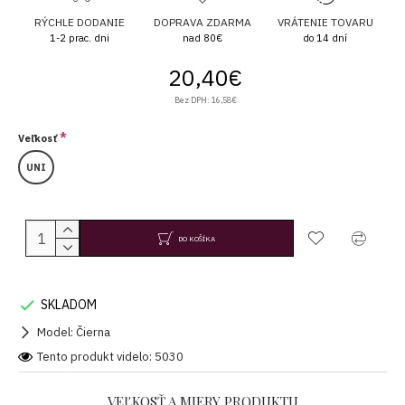
RÝCHLE DODANIE
DOPRAVA ZDARMA
VRÁTENIE TOVARU
1-2 prac. dni
nad 80€
do 14 dní
20,40€
Bez DPH: 16,58€
Veľkosť
UNI
DO KOŠÍKA
SKLADOM
Model:
Čierna
Tento produkt videlo: 5030
VEĽKOSŤ A MIERY PRODUKTU