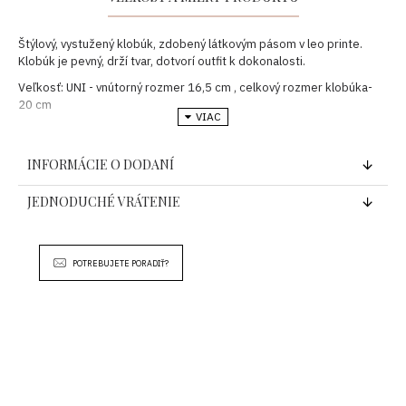
Štýlový, vystužený klobúk, zdobený látkovým pásom v leo printe.
Klobúk je pevný, drží tvar, dotvorí outfit k dokonalosti.
Veľkosť: UNI - vnútorný rozmer 16,5 cm , celkový rozmer klobúka-
20 cm
Zloženie: 100%- viskóza
Krajina pôvodu: EU
INFORMÁCIE O DODANÍ
JEDNODUCHÉ VRÁTENIE
POTREBUJETE PORADIŤ?