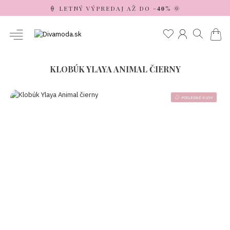
🍦 LETNÝ VÝPREDAJ AŽ DO -𝟒𝟎% 🌞
KLOBÚK YLAYA ANIMAL ČIERNY
POSLEDNÉ KUSY