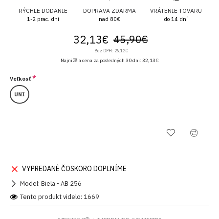
RÝCHLE DODANIE
DOPRAVA ZDARMA
VRÁTENIE TOVARU
1-2 prac. dni
nad 80€
do 14 dní
32,13€
45,90€
Bez DPH: 26,12€
Najnižšia cena za posledných 30 dni: 32,13€
Veľkosť
UNI
VYPREDANÉ ČOSKORO DOPLNÍME
Model:
Biela - AB 256
Tento produkt videlo: 1669