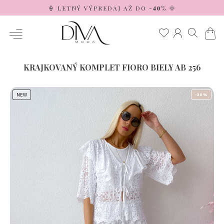
🍦 LETNÝ VÝPREDAJ AŽ DO -𝟒𝟎% 🌞
KRAJKOVANÝ KOMPLET FIORO BIELY AB 256
NEW
-30 %