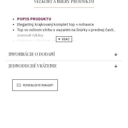
VEĽKOSŤ A MIERY PRODUKTU
POPIS PRODUKTU
Elegantný, krajkovaný komplet top + nohavice
Top vo voľnom strihu s viazaním na šnúrky v prednej časti ,
zvonové rukávy
Nohavice v širokom, rovnom strihu
Nohavice majú podšívku v hornej časti nič nepresvitá
V páse elastická guma
INFORMÁCIE O DODANÍ
Veľmi príjemný materiál
Môžete nosiť aj samostatne a rôzne kombinovať
JEDNODUCHÉ VRÁTENIE
Ideálny na letné dni , krásne podčiarkne ženskosť
Komplet sedí po L veľkosť
Modelka má 174 cm a 57 kg nosí veľkosť M
POTREBUJETE PORADIŤ?
TOP -
TOP-
NOHAVICE
NOHAVICE
VEĽKOSŤ
DĹŽKA
HRUDNÍK
- DĹŽKA
- PÁS
2 x 31-40
UNI
63 cm
2 x 54 cm
110 cm
cm
Krajina pôvodu : Taliansko