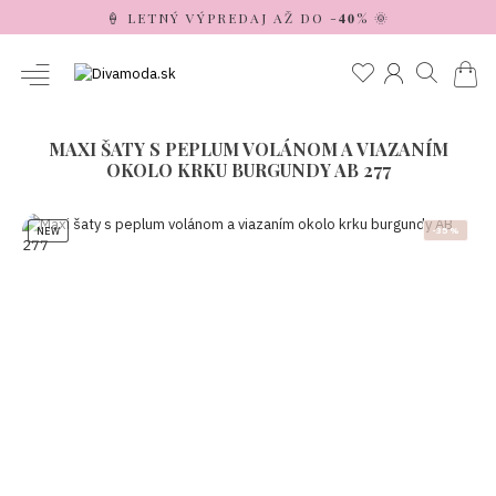
🍦 LETNÝ VÝPREDAJ AŽ DO -𝟒𝟎% 🌞
MAXI ŠATY S PEPLUM VOLÁNOM A VIAZANÍM
OKOLO KRKU BURGUNDY AB 277
NEW
-35 %