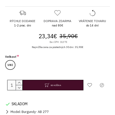
RÝCHLE DODANIE
DOPRAVA ZDARMA
VRÁTENIE TOVARU
1-2 prac. dni
nad 80€
do 14 dní
23,34€
35,90€
Bez DPH: 18,97€
Najnižšia cena za posledných 30 dni: 35,90€
Veľkosť
UNI
DO KOŠÍKA
SKLADOM
Model:
Burgundy- AB 277