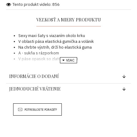
Tento produkt videlo: 856
VEĽKOSŤ A MIERY PRODUKTU
Sexy maxi šaty s viazaním okolo krku
V oblasti pása elastická gumička a volánik
Na chrbte výstrih, drží ho elastická guma
A - sukňa s rázporkom
V páse opasok so zlatou sponou
Ideálny model na letné horúce dni
Modelka má 174 cm a bežne nosí veľkosť M
INFORMÁCIE O DODANÍ
Šaty sú veľkosti ONE SIZE sedia po malú L veľkosť
VEĽKOSŤ
DĹŽKA
HRUDNÍK
JEDNODUCHÉ VRÁTENIE
UNI
134 cm
2 x 50-60 cm
Zloženie: 82 % viskóza, 18 % polyamid
POTREBUJETE PORADIŤ?
Krajina pôvodu: Taliansko