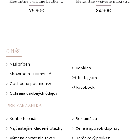
Elegantné vyšívané krátke šaty s kvetmi Tiffany AB 258
Elegantné vyšívané maxi šaty s kvetmi Leona AB 218
75,90€
84,90€
O NÁS
Náš príbeh
Cookies
Showroom - Humenné
Instagram
Obchodné podmienky
Facebook
Ochrana osobných údajov
PRE ZÁKAZNÍKA
Kontaktuje nás
Reklamácia
Najčastejšie kladené otázky
Cena a spôsob dopravy
Výmena a vrátenie tovaru
Darčekový poukaz