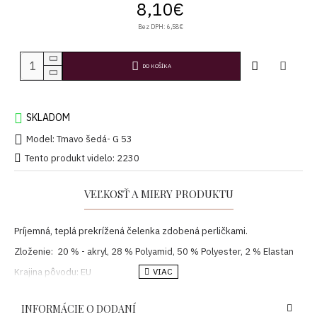
8,10€
Bez DPH: 6,58€
DO KOŠÍKA
SKLADOM
Model:
Tmavo šedá- G 53
Tento produkt videlo: 2230
VEĽKOSŤ A MIERY PRODUKTU
Príjemná, teplá prekrížená čelenka zdobená perličkami.
Zloženie: 20 % - akryl, 28 % Polyamid, 50 % Polyester, 2 % Elastan
Krajina pôvodu: EU
INFORMÁCIE O DODANÍ