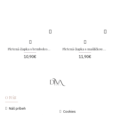
Pletená čiapka s brmbolcom šedá B 11
Pletená čiapka s mašličkou a brmbolcom biela
10,90€
11,90€
O NÁS
Náš príbeh
Cookies