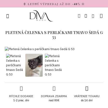
🍦 LETNÝ VÝPREDAJ AŽ DO -𝟒𝟎% 🌞
PLETENÁ ČELENKA S PERLIČKAMI TMAVO ŠEDÁ G
53
RÝCHLE DODANIE
DOPRAVA ZDARMA
VRÁTENIE TOVARU
1-2 prac. dni
nad 80€
do 14 dní