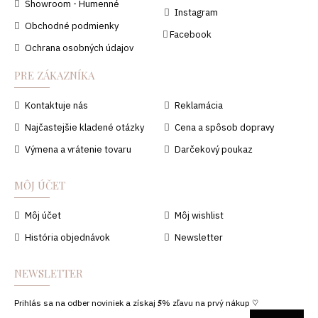
Showroom - Humenné
Instagram
Obchodné podmienky
Facebook
Ochrana osobných údajov
PRE ZÁKAZNÍKA
Kontaktuje nás
Reklamácia
Najčastejšie kladené otázky
Cena a spôsob dopravy
Výmena a vrátenie tovaru
Darčekový poukaz
MÔJ ÚČET
Môj účet
Môj wishlist
História objednávok
Newsletter
NEWSLETTER
Prihlás sa na odber noviniek a získaj 𝟓% zľavu na prvý nákup ♡