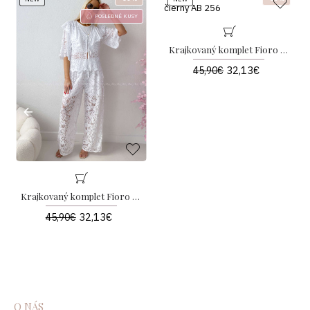
POSLEDNÉ KUSY
Krajkovaný komplet Fioro čierny AB 256
32,13€
45,90€
Krajkovaný komplet Fioro biely AB 256
32,13€
45,90€
O NÁS