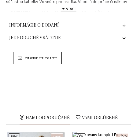
súčasťou kabelky. Vo vnútri priehradka. Vhodná do práce či nákupy.
ROZMERY
šírka 42 cm x výška 30 cm, hĺbka 4 cm
Zloženie: 100% Polyuretán
INFORMÁCIE O DODANÍ
Krajina pôvodu: Taliansko
JEDNODUCHÉ VRÁTENIE
POTREBUJETE PORADIŤ?
NAMI ODPORÚČANÉ
VAMI OBĽÚBENÉ
NEW
-30 %
NEW
-30 %