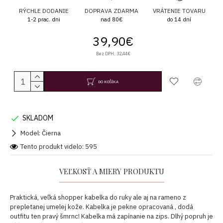
RÝCHLE DODANIE
DOPRAVA ZDARMA
VRÁTENIE TOVARU
1-2 prac. dni
nad 80€
do 14 dní
39,90€
Bez DPH: 32,44€
DO KOŠÍKA
SKLADOM
Model:
Čierna
Tento produkt videlo: 595
VEĽKOSŤ A MIERY PRODUKTU
Praktická, veľká shopper kabelka do ruky ale aj na rameno z
prepletanej umelej kože. Kabelka je pekne opracovaná , dodá
outfitu ten pravý šmrnc! Kabelka má zapínanie na zips. Dlhý popruh je