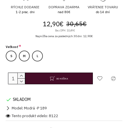
RÝCHLE DODANIE
DOPRAVA ZDARMA
VRÁTENIE TOVARU
1-2 prac. dni
nad 80€
do 14 dní
12,90€
30,65€
Bez DPH: 10,49€
Najnižšia cena za posledných 30 dni: 12,90€
Veľkosť
S
M
L
DO KOŠÍKA
SKLADOM
Model:
Modrá -P 189
Tento produkt videlo: 8122