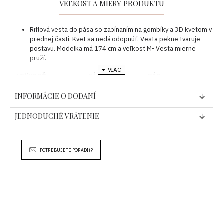
VEĽKOSŤ A MIERY PRODUKTU
Riflová vesta do pása so zapínaním na gombíky a 3D kvetom v
prednej časti. Kvet sa nedá odopnúť. Vesta pekne tvaruje
postavu. Modelka má 174 cm a veľkosť M- Vesta mierne
pruží.
VEĽKOSŤ
DĹŽKA
PÁS
S
50 cm
2x 45 cm
INFORMÁCIE O DODANÍ
M
51 cm
2 x 47 cm
JEDNODUCHÉ VRÁTENIE
L
52 cm
2 x 49 cm
Pokyny k rozmerom:
POTREBUJETE PORADIŤ?
Predtým než si objednáte svoj kúsok venujte pozornosť rozmerom
uvedeným vyššie.
Ak si nie ste istý vhodnou veľkosťou pre Vás, riaďte sa pokynmi, ako
sa čo najlepšie trafiť do vašej veľkosti. Predídete tým zbytočným
nákladom na vrátenie tovaru.
Vezmite z Vášho šatníka produkt, ktorý sa najviac strihovo