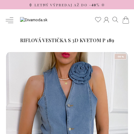
🍦 LETNÝ VÝPREDAJ AŽ DO -𝟒𝟎% 🌞
RIFLOVÁ VESTIČKA S 3D KVETOM P 189
-58 %