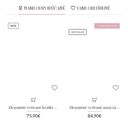
NAMI ODPORÚČANÉ
VAMI OBĽÚBENÉ
NEW
POSLEDNÉ KUSY
BESTSELLER
Elegantné vyšívané krátke šaty s kvetmi Tiffany AB 258
Elegantné vyšívané maxi šaty s kvetmi Leona AB 218
75,90€
84,90€