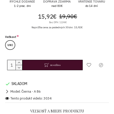
RÝCHLE DODANIE
DOPRAVA ZDARMA
VRÁTENIE TOVARU
1-2 prac. dni
nad 80€
do 14 dní
15,92€
19,90€
Bez DPH: 12,94€
Najnižšia cena za posledných 30 dni: 15,92€
Veľkosť
UNI
DO KOŠÍKA
SKLADOM
Model:
Čierna - A 86
Tento produkt videlo: 3034
VEĽKOSŤ A MIERY PRODUKTU