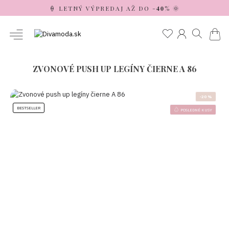
🍦 LETNÝ VÝPREDAJ AŽ DO -𝟒𝟎% 🌞
ZVONOVÉ PUSH UP LEGÍNY ČIERNE A 86
-20 %
BESTSELLER
POSLEDNÉ KUSY