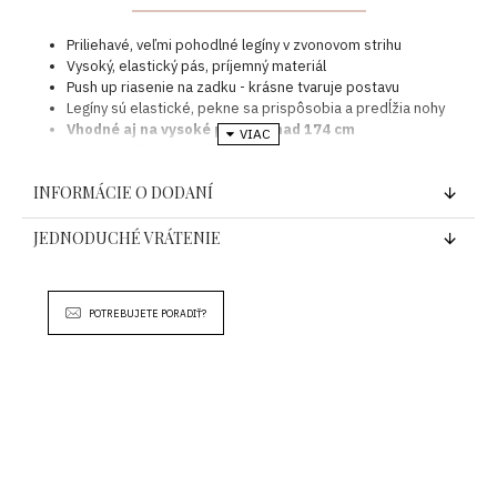
Priliehavé, veľmi pohodlné legíny v zvonovom strihu
Vysoký, elastický pás, príjemný materiál
Push up riasenie na zadku - krásne tvaruje postavu
Legíny sú elastické, pekne sa prispôsobia a predĺžia nohy
Vhodné aj na vysoké postavy nad 174 cm
Legíny sedia po L veľkosť
Rozmery :
INFORMÁCIE O DODANÍ
VEĽKOSŤ: ONE SIZE
JEDNODUCHÉ VRÁTENIE
dĺžka -116 cm , pás - 2 x 30 až 42 cm
Zloženie : 80 % - polyester, 20 %- elastan
Krajina pôvodu : EU
POTREBUJETE PORADIŤ?
*
Farba produktu sa môže mierne líšiť v závislosti od nastavenia
farieb Vášho displeja / monitora !