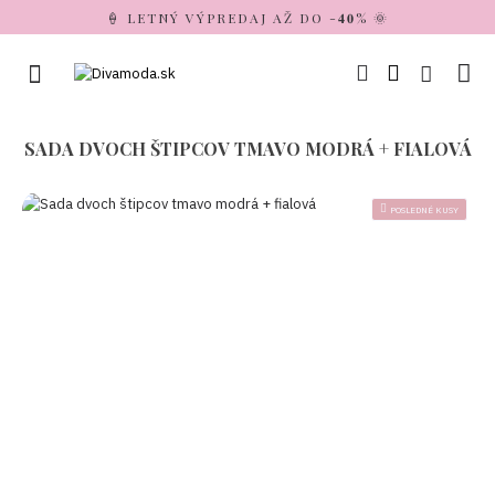
🍦 LETNÝ VÝPREDAJ AŽ DO -𝟒𝟎% 🌞
SADA DVOCH ŠTIPCOV TMAVO MODRÁ + FIALOVÁ
POSLEDNÉ KUSY