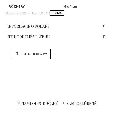
ROZMERY
6 x 4 cm
Zloženie: 100%-Plast, 100% Kov
Krajina pôvodu: PRC
INFORMÁCIE O DODANÍ
JEDNODUCHÉ VRÁTENIE
POTREBUJETE PORADIŤ?
NAMI ODPORÚČANÉ
VAMI OBĽÚBENÉ