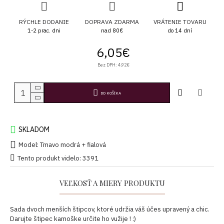
RÝCHLE DODANIE
DOPRAVA ZDARMA
VRÁTENIE TOVARU
1-2 prac. dni
nad 80€
do 14 dní
6,05€
Bez DPH: 4,92€
DO KOŠÍKA
SKLADOM
Model:
Tmavo modrá + fialová
Tento produkt videlo: 3391
VEĽKOSŤ A MIERY PRODUKTU
Sada dvoch menších štipcov, ktoré udržia váš účes upravený a chic.
Darujte štipec kamoške určite ho vužije ! :)